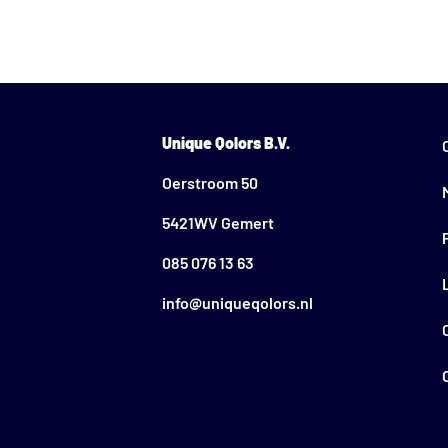
Unique Qolors B.V.
Oerstroom 50
5421WV Gemert
085 076 13 63
info@uniqueqolors.nl